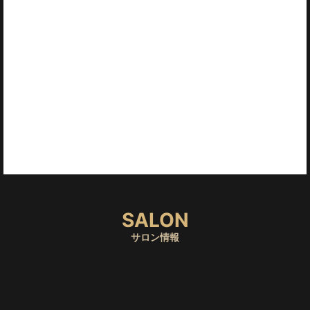
今までよりさらに快適に過ごしていただける空間に仕上
がっております！
男性好みのムーディーな雰囲気でリラックスして施術を
受けていただけます！
ご予約のうえお気軽にご利用ください！
SALON
サロン情報