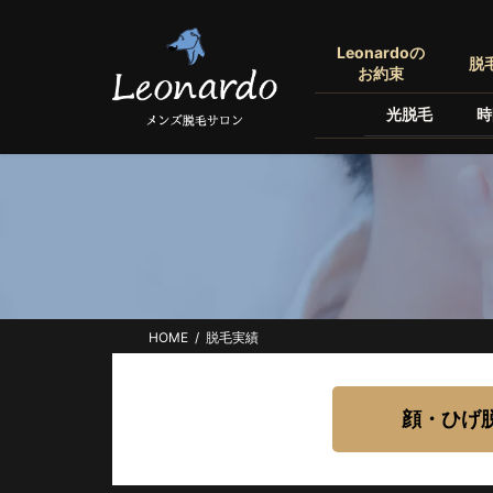
コ
ナ
ン
ビ
Leonardoの
脱
テ
ゲ
お約束
ン
ー
光脱毛
時
ツ
シ
へ
ョ
ス
ン
キ
に
ッ
移
プ
動
HOME
脱毛実績
顔・ひげ