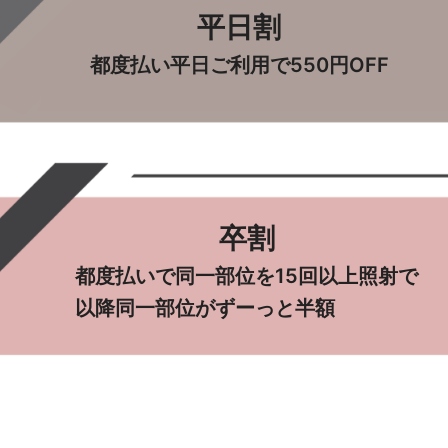
平日割
都度払い平日ご利用で
550円OFF
卒割
都度払いで同一部位を
15回以上照射で
以降同一部位が
ずーっと半額