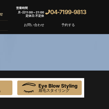
営業時間
04-7199-9813
月-日11:00～21:00
せ
定休日:不定休
お問い合わせ
予約する
Eye Blow Styling
毛
眉毛スタイリング