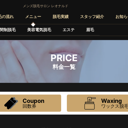
メンズ脱毛サロン レオナルド
毛の流れ
メニュー
脱毛実績
スタッフ紹介
お知ら
間制脱毛
美容電気脱毛
エステ
眉毛
PRICE
料金一覧
Coupon
Waxing
回数券
ワックス脱