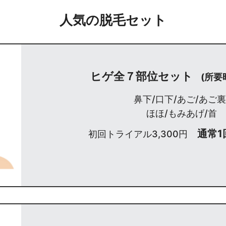
人気の脱毛セット
ヒゲ全７部位セット
(所要
鼻下/口下/あご/あご裏
ほほ/もみあげ/首
通常1回
初回トライアル3,300円