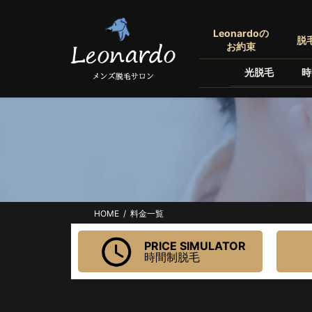
コ
ナ
ン
ビ
Leonardoの
脱
テ
ゲ
お約束
ン
ー
光脱毛
時
ツ
シ
へ
ョ
ス
ン
キ
に
ッ
移
プ
動
HOME
料金一覧
PRICE SIMULATOR
時間制脱毛