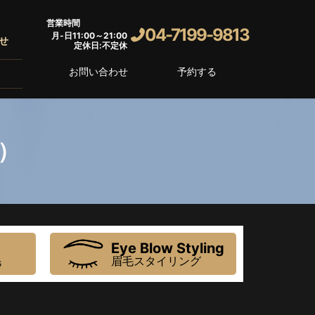
営業時間
04-7199-9813
月-日11:00～21:00
せ
定休日:不定休
お問い合わせ
予約する
）
Eye Blow Styling
毛
眉毛スタイリング