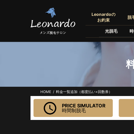
コ
ナ
ン
ビ
Leonardoの
脱
テ
ゲ
お約束
ン
ー
光脱毛
時
ツ
シ
へ
ョ
ス
ン
キ
に
ッ
移
プ
動
HOME
料金一覧追加（都度払い+回数券）
PRICE SIMULATOR
時間制脱毛