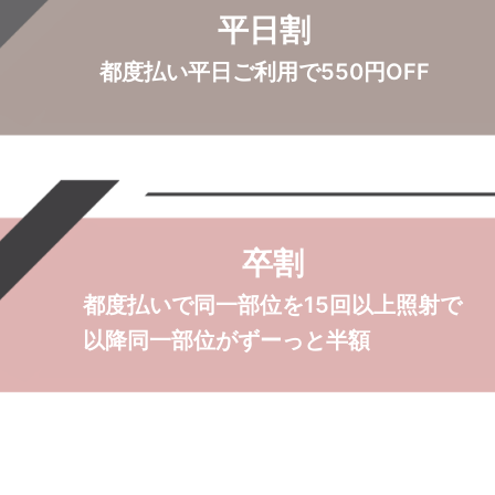
平日割
都度払い平日ご利用で
550円OFF
卒割
都度払いで同一部位を
15回以上照射で
以降同一部位が
ずーっと半額