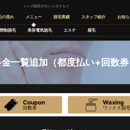
メンズ脱毛サロン レオナルド
毛の流れ
メニュー
脱毛実績
スタッフ紹介
お知ら
間制脱毛
美容電気脱毛
エステ
眉毛
料金一覧追加（都度払い+回数券
Coupon
Waxing
回数券
ワックス脱