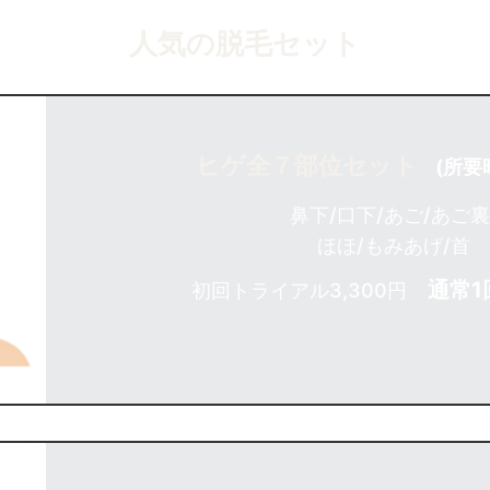
人気の脱毛セット
ヒゲ全７部位セット
(所要
鼻下/口下/あご/あご裏
ほほ/もみあげ/首
通常1回
初回トライアル3,300円