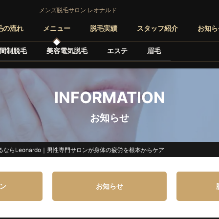
メンズ脱毛サロン レオナルド
毛の流れ
メニュー
脱毛実績
スタッフ紹介
お知ら
間制脱毛
美容電気脱毛
エステ
眉毛
INFORMATION
お知らせ
ならLeonardo｜男性専門サロンが身体の疲労を根本からケア
ン
お知らせ