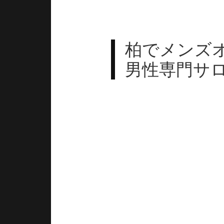
柏でメンズオ
男性専門サ
毎日仕事に追われ、肩や首の重
デスクワークによる首・肩のこ
営業や立ち仕事による足の疲れ
トレーニング後の筋肉の張り。
睡眠をとっても抜けない慢性的
現代の男性は仕事・家庭・運動
そんな身体をリセットする方法