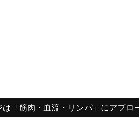
態が続き、血流が滞ることで酸素や栄養が十分に届きにくくな
ります。
神経が優位となり、筋肉はさらに硬くなってしまいます。
ジは「筋肉・血流・リンパ」にアプロ
でるだけではありません。