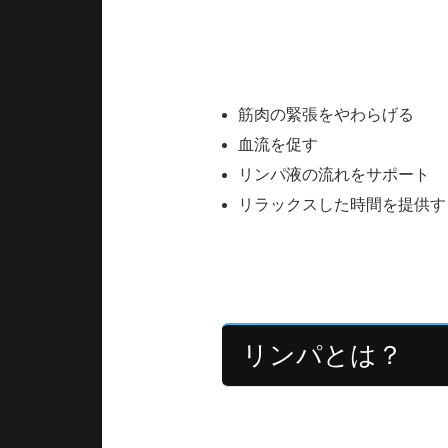
オイルを使用することで摩擦を
期待できること
筋肉の緊張をやわらげる
血流を促す
リンパ液の流れをサポート
リラックスした時間を提供す
※医療行為ではありません。リ
リンパとは？
リンパとは体内の余分な水分や