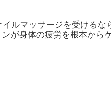
イルマッサージを受けるならLe
ロンが身体の疲労を根本から
さを「仕方ないもの」と諦めていませんか。
り。
。
な疲れ。
など様々なストレスにさらされ、身体は想像以上に疲れていま
として近年注目されているのが
メンズオイルマッサージ
です。