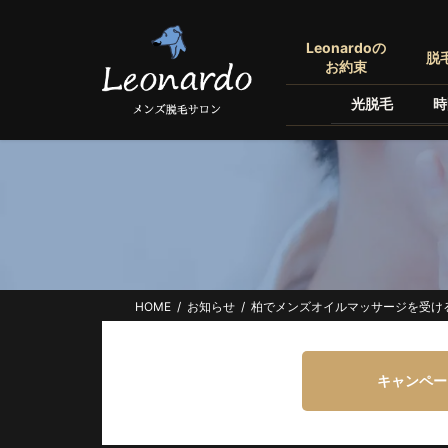
コ
ナ
ン
ビ
Leonardoの
脱
テ
ゲ
お約束
ン
ー
光脱毛
時
ツ
シ
へ
ョ
ス
ン
キ
に
ッ
移
プ
動
HOME
お知らせ
柏でメンズオイルマッサージを受ける
キャンペー