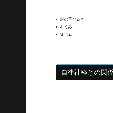
リンパ液は筋肉の動きによって
脚の重だるさ
むくみ
疲労感
オイルマッサージでは心地よい
自律神経との関
現代人の多くは仕事・スマート
オイルマッサージではゆったり