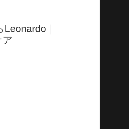
onardo｜
ケア
す。