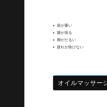
筋肉は使い続けることで緊張状
こんな症状につながることもあ
肩が重い
腰が張る
脚がだるい
疲れが抜けない
さらにストレスが加わると交感
オイルマッサー
オイルマッサージは単に肌をな