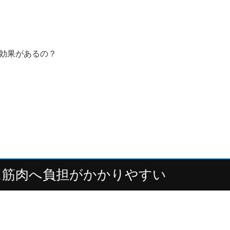
効果があるの？
onardoが、オイルマッサージの仕組みや期待できること、
に筋肉へ負担がかかりやすい
が多く、その分筋肉へかかる負担も大きくなります。