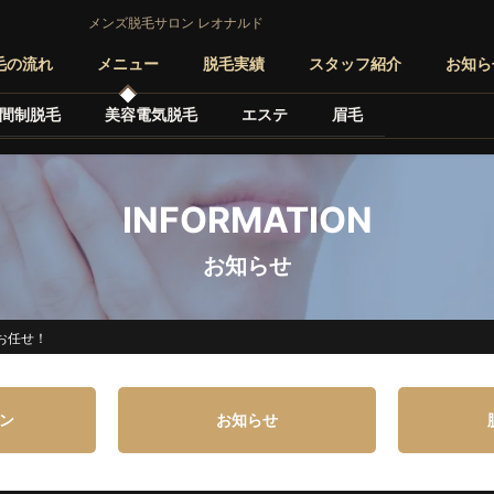
メンズ脱毛サロン レオナルド
毛の流れ
メニュー
脱毛実績
スタッフ紹介
お知ら
間制脱毛
美容電気脱毛
エステ
眉毛
INFORMATION
お知らせ
お任せ！
ン
お知らせ