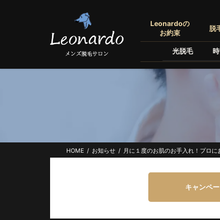
コ
ナ
ン
ビ
Leonardoの
脱
テ
ゲ
お約束
ン
ー
光脱毛
時
ツ
シ
へ
ョ
ス
ン
キ
に
ッ
移
プ
動
HOME
お知らせ
月に１度のお肌のお手入れ！プロに
キャンペー