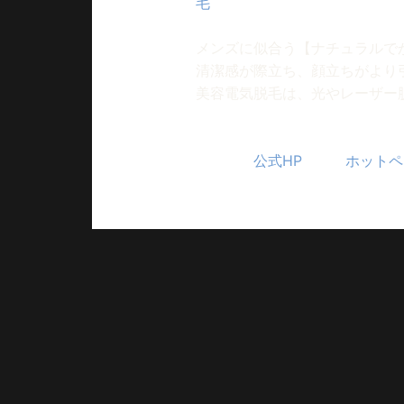
毛
】をご用意しています。
眉毛は、骨格や表情に合わせて
メンズに似合う【ナチュラルで
清潔感が際立ち、顔立ちがより
美容電気脱毛は、光やレーザー
清潔感は、自信と信頼へとつな
上質な空間と技術で、安心して
ご予約は
公式HP
または
ホットペ