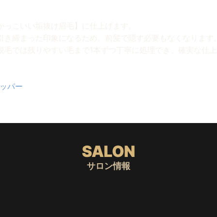
自然で洗練された形に。
かっこいい垢抜け眉毛】に仕上げます。
引き締まった印象になるため、前髪で隠す必要もなくなります
脱毛では残りやすい毛まで1本ずつ丁寧に処理でき、確実な仕
がるもの。
お任せいただけるサロン体験をお届けします。
ッパー
からお待ちしております！
SALON
サロン情報