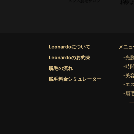
柏駅よ
Leonardoについて
メニュ
Leonardoのお約束
-光
-時
脱毛の流れ
-美
脱毛料金シミュレーター
-エ
-眉