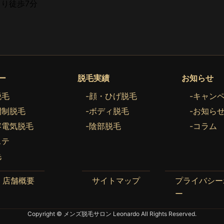
り徒歩7分
ー
脱毛実績
お知らせ
脱毛
-顔・ひげ脱毛
-キャン
間制脱毛
-ボディ脱毛
-お知ら
容電気脱毛
-陰部脱毛
-コラム
ステ
毛
店舗概要
サイトマップ
プライバシー
ー
Copyright © メンズ脱毛サロン Leonardo All Rights Reserved.