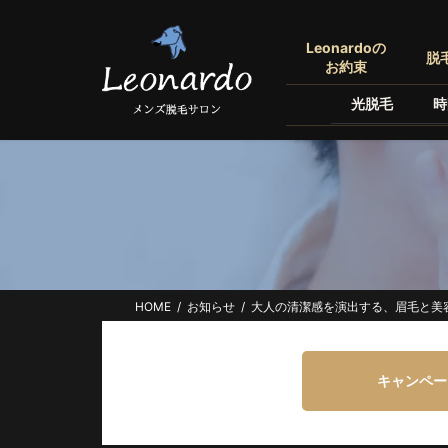
コ
ナ
ン
ビ
Leonardoの
脱
テ
ゲ
お約束
ン
ー
光脱毛
時
ツ
シ
へ
ョ
ス
ン
キ
に
ッ
移
プ
動
HOME
お知らせ
大人の清潔感を演出する、眉毛と美
キャンペー