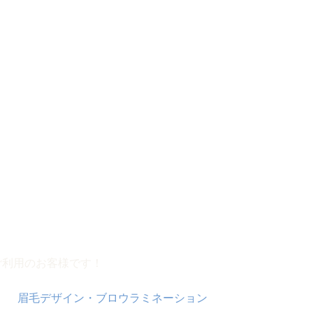
onardoです！
かがお過ごしでしょうか♪
ご利用のお客様です！
、整った眉毛と澄んだ肌。
す【
眉毛デザイン・ブロウラミネーション
】と、専門資格を持