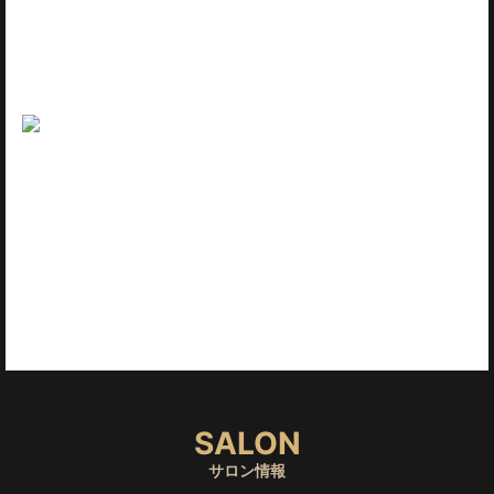
を最大限に引き出します。
今回は、実際に通ってくださったお客様のビフォーアフ
ター写真も掲載しています。
肌のトーンや毛量の変化を是非ご覧くださいませ。
脱毛を行うと毛穴が収縮して小さくなるので汗の臭いや
毛穴詰まり、触った時のすべすべ感、見た目の清潔感な
ど数えきれないメリットだらけです。
一人でも多くの方にご実感いただけるように誠心誠意対
応させていただきます！
メンズ脱毛サロンLeonardo
SALON
サロン情報