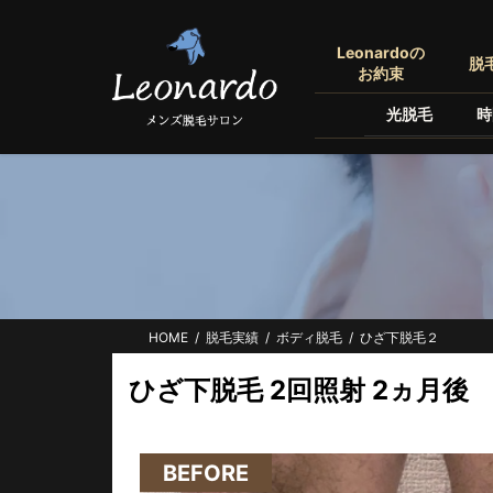
コ
ナ
ン
ビ
Leonardoの
脱
テ
ゲ
お約束
ン
ー
光脱毛
時
ツ
シ
へ
ョ
ス
ン
キ
に
ッ
移
プ
動
HOME
脱毛実績
ボディ脱毛
ひざ下脱毛２
ひざ下脱毛 2回照射 2ヵ月後
男性
BEFORE