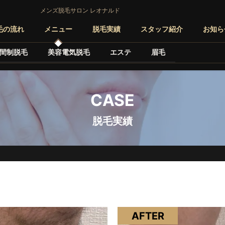
メンズ脱毛サロン レオナルド
毛の流れ
メニュー
脱毛実績
スタッフ紹介
お知ら
間制脱毛
美容電気脱毛
エステ
眉毛
CASE
脱毛実績
AFTER