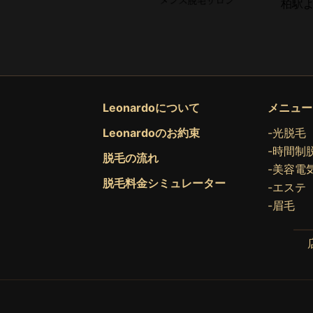
柏駅よ
Leonardoについて
メニュー
Leonardoのお約束
-光脱毛
-時間制
脱毛の流れ
-美容電
脱毛料金シミュレーター
-エステ
-眉毛