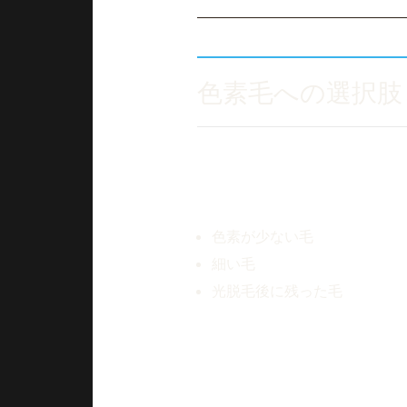
色素毛への選択肢
美容電気脱毛は、毛の色素に反
そのため、
色素が少ない毛
細い毛
光脱毛後に残った毛
などの処理を目的として選択さ
特に、
「あと少しだけ減らしたい」
「デザインを整えたい」