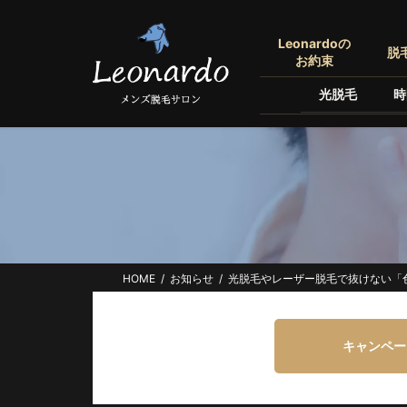
コ
ナ
ン
ビ
Leonardoの
脱
テ
ゲ
お約束
ン
ー
光脱毛
時
ツ
シ
へ
ョ
ス
ン
キ
に
ッ
移
プ
動
HOME
お知らせ
光脱毛やレーザー脱毛で抜けない「
キャンペー