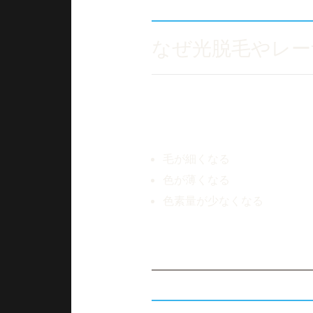
なぜ光脱毛やレー
光脱毛やレーザー脱毛は毛に含
そのため、
毛が細くなる
色が薄くなる
色素量が少なくなる
と反応が弱くなり、施術を重ね
特にヒゲ脱毛を長期間続けた後