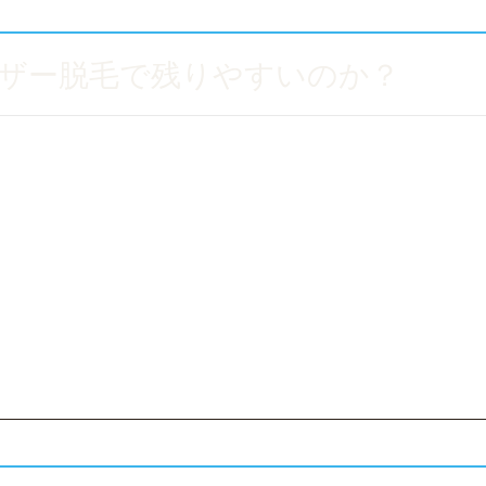
ザー脱毛で残りやすいのか？
まれるメラニン色素に反応して熱を発生させる仕組みです。
てもなかなか変化しないケースがあります。
に残る毛は、このような特徴を持つことがあります。