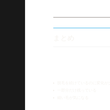
「光脱毛では変化を感じにくく
という方からご相談いただくこ
まとめ
光脱毛やレーザー脱毛を続けて
その原因のひとつが色素毛です
もし、
脱毛を続けているのに変化が
一部分だけ残っている
細い毛が気になる
という場合は、一度ご相談くだ