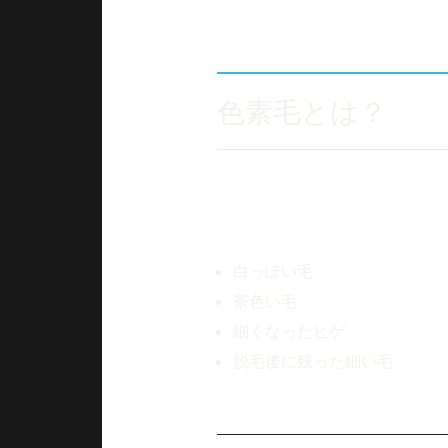
その原因のひとつが『色素毛』
色素毛とは？
色素毛とは、毛の色素（メラニ
一見すると産毛のように見える
白っぽい毛
茶色い毛
細くなったヒゲ
脱毛後に残った細い毛
なども含まれます。