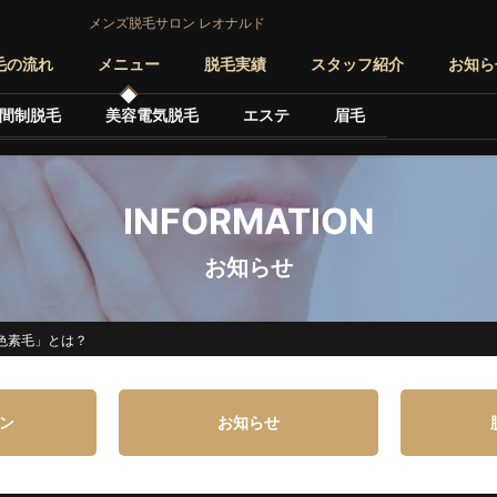
メンズ脱毛サロン レオナルド
毛の流れ
メニュー
脱毛実績
スタッフ紹介
お知ら
間制脱毛
美容電気脱毛
エステ
眉毛
INFORMATION
お知らせ
色素毛」とは？
ン
お知らせ