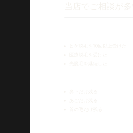
当店でご相談が多
実際にご来店されるお客様では
ヒゲ脱毛を10回以上受けた
医療脱毛を受けた
光脱毛を継続した
にもかかわらず、
鼻下だけ残る
あごだけ残る
首の毛だけ残る
というケースが少なくありませ
全体的には減っているものの、