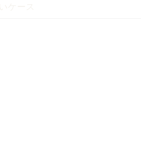
いケース
、
ん。
一部分だけ気になる状態です。