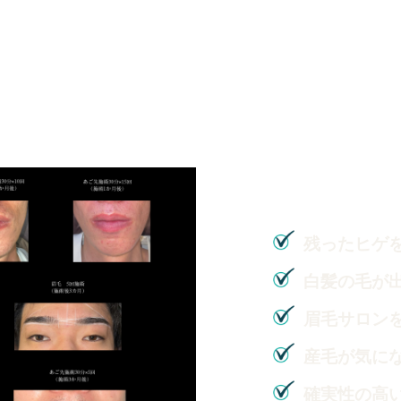
なかなか減らない口周り。
白髪になってしまった毛。。
そんな少しを諦めたくない方へ
論より証拠のビフォーアフター
残ったヒゲ
白髪の毛が
眉毛サロン
産毛が気に
確実性の高