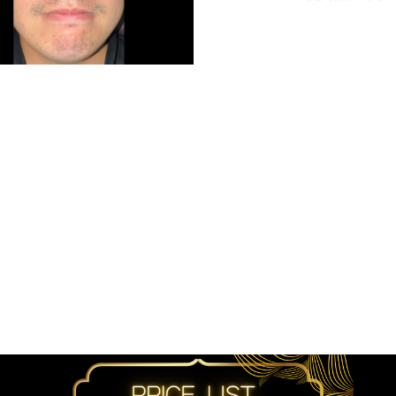
容電気脱毛は、毛を1本ずつ丁寧に処理していく施術で
は難しかった細かな部分まで対応できるため、仕上げ
す。
私たちは安さではなく、結果と品質にこだわります
間もかかる施術だからこそ、妥協せず、一人ひとりと
脱毛最後の砦
それが「美容電気脱毛」です