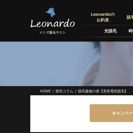
コ
ナ
ン
ビ
Leonardoの
脱
テ
ゲ
お約束
ン
ー
光脱毛
時
ツ
シ
へ
ョ
ス
ン
キ
に
ッ
移
プ
動
HOME
脱毛コラム
脱毛最後の砦【美容電気脱毛】
キャンペー